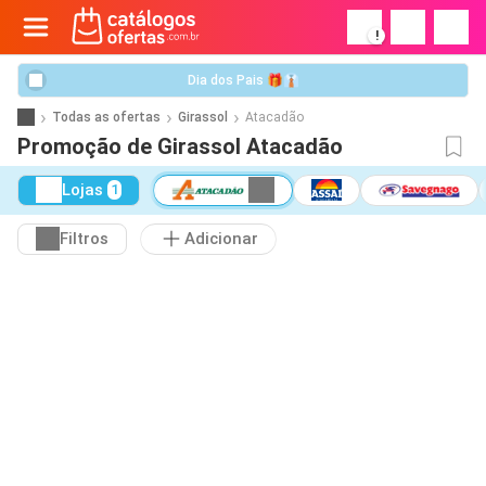
!
Dia dos Pais 🎁👔
Todas as ofertas
Girassol
Atacadão
Promoção de Girassol Atacadão
Lojas
1
Filtros
Adicionar