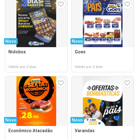
Novo
Novo
Nidobox
Goes
Válido por 2 dias
Válido por 2 dias
Novo
Novo
Econômico Atacadão
Varandas