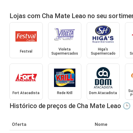
Lojas com Cha Mate Leao no seu sortime
Violeta
Higa's
Festval
Supermercados
Supermercado
S
Su
Fort Atacadista
Rede Krill
Dom Atacadista
P
Histórico de preços de Cha Mate Leao 🕒
Oferta
Nome