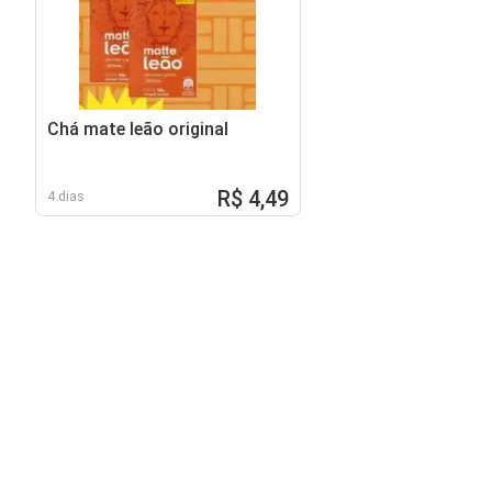
Chá mate leão original
R$ 4,49
4 dias