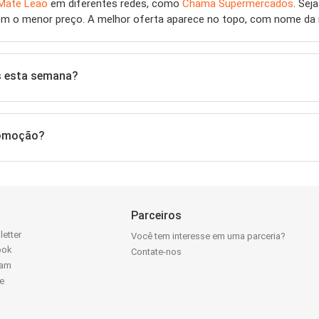
Mate Leao
em diferentes redes, como
Chama Supermercados
. Sej
m o menor preço. A melhor oferta aparece no topo, com nome da re
s esta semana?
romoção?
Parceiros
letter
Você tem interesse em uma parceria?
ook
Contate-nos
ram
e
k