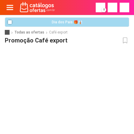
!
Dia dos Pais 🎁👔
Todas as ofertas
Café export
Promoção Café export