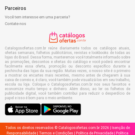
Parceiros
Você tem interesse em uma parceria?
Contate-nos
Catalogosofertas.com.br reúne diariamente todos os catálogos atuais,
ofertas semanais, folhetos publicitários, revistas e lookbooks de todas as
lojas do Brasil. Dessa forma, manteremos você totalmente informado sobre
as promoções, descontos e ofertas do catálogo e você poderá encontrar
facilmente essa oferta, promoção ou desconto específico durante a
pechincha das lojas da sua região. Muitas vezes, o nosso site é o primeiro
a mostrar os encartes mais recentes, mesmo antes de chegarem à sua
caixa de correio e, é claro, você também pode visualizá-los em seu trabalho,
escola ou loja. Coloque o Catalogosofertas.com.br nos seus favoritos e
economize muito tempo e dinheiro. Além disso, ao ler os folhetos de
publicidade digital, você também contribui para reduzir o desperdício de
papel e isso é bom para o meio ambiente.
Todos os direitos reservados © Catalogosofertas.com.br 2026 |
Isenção de
Responsabilidade
|
Termos e Condições
|
Política de Privacidade
|
Política