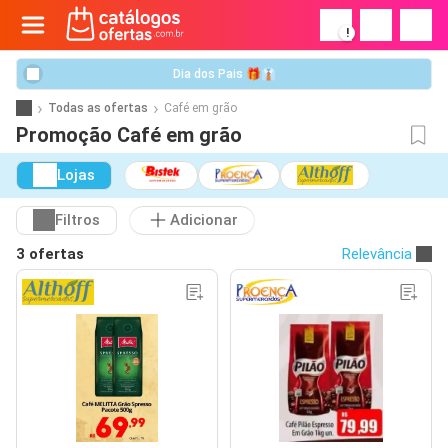
!
Dia dos Pais 🎁👔
Todas as ofertas
Café em grão
Promoção Café em grão
Lojas
Filtros
Adicionar
3 ofertas
Relevância