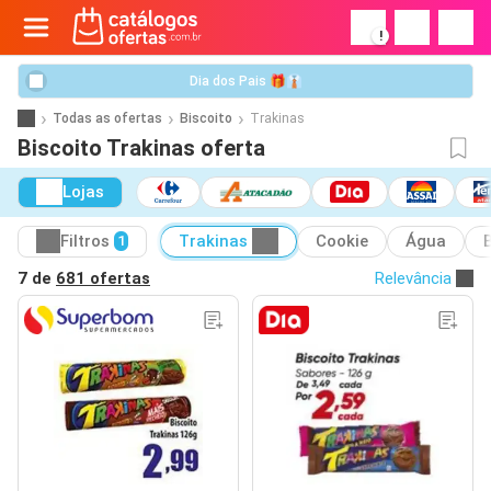
!
Dia dos Pais 🎁👔
Todas as ofertas
Biscoito
Trakinas
Biscoito Trakinas oferta
Lojas
Filtros
Trakinas
Cookie
Água
1
7 de
681 ofertas
Relevância