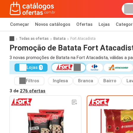
Começar
Novos catálogos
Ofertas
Lojas
Categor
Todas as ofertas
Batata
Fort Atacadista
Promoção de Batata Fort Atacadis
3 novas promoções de Batata na Fort Atacadista, válidas a par
Lojas
1
Filtros
Inglesa
Branca
Bairro
La
3 de
276 ofertas