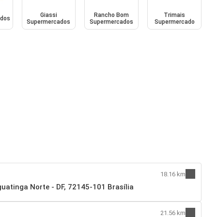
Giassi
Rancho Bom
Trimais
ados
Supermercados
Supermercados
Supermercado
18.16 km
guatinga Norte - DF, 72145-101 Brasília
21.56 km