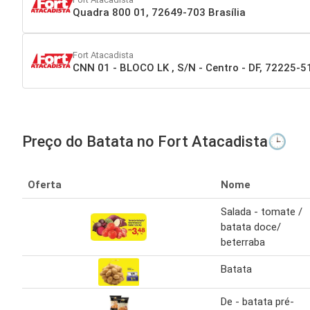
Quadra 800 01, 72649-703 Brasília
Fort Atacadista
CNN 01 - BLOCO LK , S/N - Centro - DF, 72225-51
Preço do Batata no Fort Atacadista🕒
Oferta
Nome
Salada - tomate /
batata doce/
beterraba
Batata
De - batata pré-