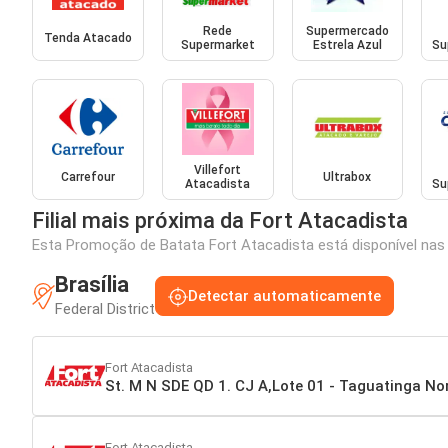
Rede
Supermercado
Tenda Atacado
Supermarket
Estrela Azul
Su
Villefort
Carrefour
Ultrabox
Atacadista
Su
Filial mais próxima da Fort Atacadista
Esta Promoção de Batata Fort Atacadista está disponível nas s
Brasília
Detectar automaticamente
Federal District
Fort Atacadista
St. M N SDE QD 1. CJ A,Lote 01 - Taguatinga Nor
Fort Atacadista