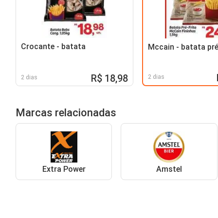
Crocante - batata
Mccain - batata pré
R$ 18,98
2 dias
2 dias
Marcas relacionadas
Extra Power
Amstel