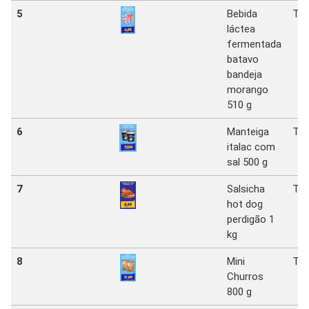
5
Bebida
Tat
láctea
fermentada
batavo
bandeja
morango
510 g
6
Manteiga
Tat
italac com
sal 500 g
7
Salsicha
Tat
hot dog
perdigão 1
kg
8
Mini
Tat
Churros
800 g