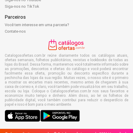
Siga-nos no TikTok
Parceiros
Você tem interesse em uma parceria?
Contate-nos
Catalogosofertas.com.br reúne diariamente todos os catálogos atuais,
ofertas semanais, folhetos publicitários, revistas e lookbooks de todas as
lojas do Brasil. Dessa forma, manteremos você totalmente informado sobre
as promoções, descontos e ofertas do catálogo e você poderá encontrar
facilmente essa oferta, promoção ou desconto específico durante a
pechincha das lojas da sua região. Muitas vezes, o nosso site é o primeiro
a mostrar os encartes mais recentes, mesmo antes de chegarem à sua
caixa de correio e, é claro, você também pode visualizá-los em seu trabalho,
escola ou loja. Coloque o Catalogosofertas.com.br nos seus favoritos e
economize muito tempo e dinheiro. Além disso, ao ler os folhetos de
publicidade digital, você também contribui para reduzir o desperdício de
papel e isso é bom para o meio ambiente.