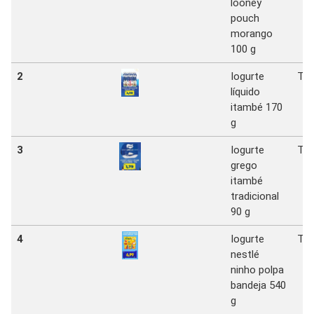
looney
pouch
morango
100 g
2
Iogurte
Tat
líquido
itambé 170
g
3
Iogurte
Tat
grego
itambé
tradicional
90 g
4
Iogurte
Tat
nestlé
ninho polpa
bandeja 540
g