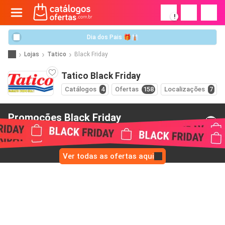
!
Dia dos Pais 🎁👔
Lojas
Tatico
Black Friday
Tatico Black Friday
Catálogos
4
Ofertas
158
Localizações
7
Promoções Black Friday
de Tatico
Ver todas as ofertas aqui