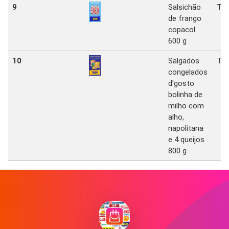
9
Salsichão
Tat
de frango
copacol
600 g
10
Salgados
Tat
congelados
d'gosto
bolinha de
milho com
alho,
napolitana
e 4 queijos
800 g