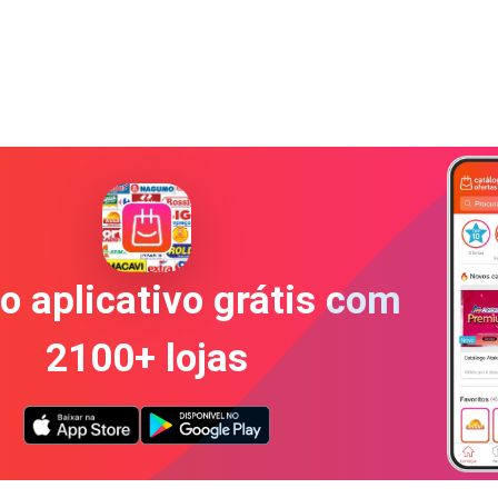
o aplicativo grátis com
2100+ lojas