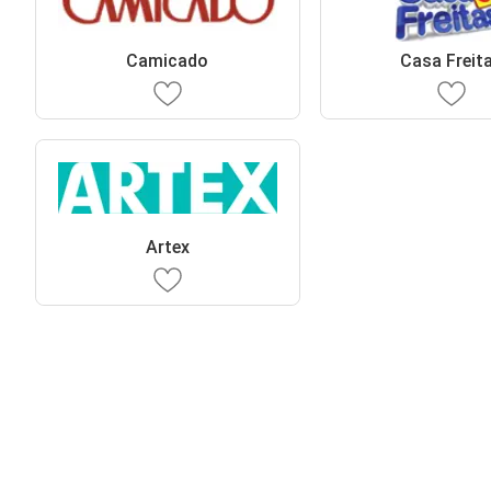
Camicado
Casa Freit
Artex