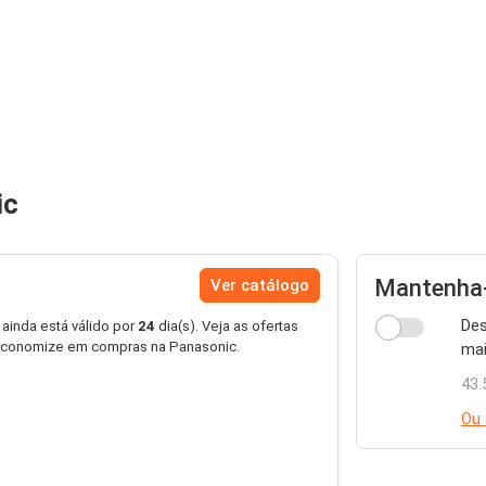
ic
Mantenha-
Ver catálogo
Des
 ainda está válido por
24
dia(s). Veja as ofertas
economize em compras na Panasonic.
mai
43.
Ou 