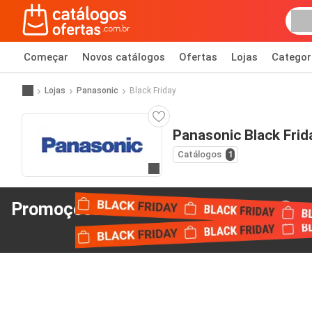
Começar
Novos catálogos
Ofertas
Lojas
Categor
Lojas
Panasonic
Black Friday
Panasonic Black Frid
Catálogos
1
Ir para o website
Promoções Black Friday
de Panasonic