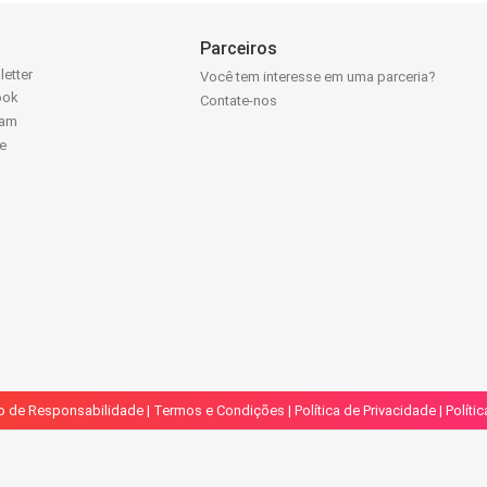
Parceiros
letter
Você tem interesse em uma parceria?
ook
Contate-nos
ram
e
k
o de Responsabilidade
|
Termos e Condições
|
Política de Privacidade
|
Políti