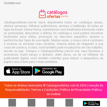
Contate-nos
Catalogosofertas.com.br reúne diariamente todos os catálogos atuais,
ofertas semanais, folhetos publicitários, revistas e lookbooks de todas as
lojas do Brasil. Dessa forma, manteremos você totalmente informado sobre
as promoções, descontos e ofertas do catálogo e você poderá encontrar
facilmente essa oferta, promoção ou desconto específico durante a
pechincha das lojas da sua região. Muitas vezes, o nosso site é o primeiro
a mostrar os encartes mais recentes, mesmo antes de chegarem à sua
caixa de correio e, é claro, você também pode visualizá-los em seu trabalho,
escola ou loja. Coloque o Catalogosofertas.com.br nos seus favoritos e
economize muito tempo e dinheiro. Além disso, ao ler os folhetos de
publicidade digital, você também contribui para reduzir o desperdício de
papel e isso é bom para o meio ambiente.
Todos os direitos reservados © Catalogosofertas.com.br 2026 |
Isenção de
Responsabilidade
|
Termos e Condições
|
Política de Privacidade
|
Política
de cookies