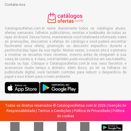
Contate-nos
Catalogosofertas.com.br reúne diariamente todos os catálogos atuais,
ofertas semanais, folhetos publicitários, revistas e lookbooks de todas as
lojas do Brasil. Dessa forma, manteremos você totalmente informado sobre
as promoções, descontos e ofertas do catálogo e você poderá encontrar
facilmente essa oferta, promoção ou desconto específico durante a
pechincha das lojas da sua região. Muitas vezes, o nosso site é o primeiro
a mostrar os encartes mais recentes, mesmo antes de chegarem à sua
caixa de correio e, é claro, você também pode visualizá-los em seu trabalho,
escola ou loja. Coloque o Catalogosofertas.com.br nos seus favoritos e
economize muito tempo e dinheiro. Além disso, ao ler os folhetos de
publicidade digital, você também contribui para reduzir o desperdício de
papel e isso é bom para o meio ambiente.
Todos os direitos reservados © Catalogosofertas.com.br 2026 |
Isenção de
Responsabilidade
|
Termos e Condições
|
Política de Privacidade
|
Política
de cookies