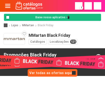
!
Baixe nosso aplicativo 📲
Lojas
MMartan
Black Friday
MMartan Black Friday
Catálogos
Localizações
121
Promoções Black Friday
de MMartan
Ver todas as ofertas aqui