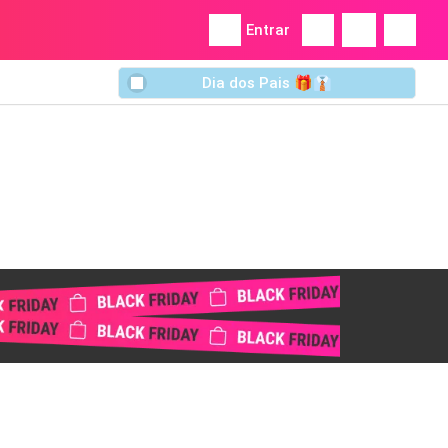
Entrar
Dia dos Pais 🎁👔