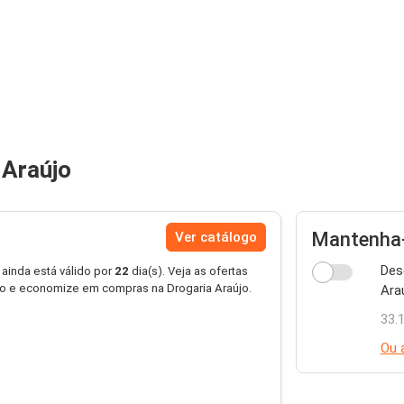
 Araújo
Mantenha-
Ver catálogo
Des
 ainda está válido por
22
dia(s). Veja as ofertas
jo e economize em compras na Drogaria Araújo.
Ara
33.
Ou 