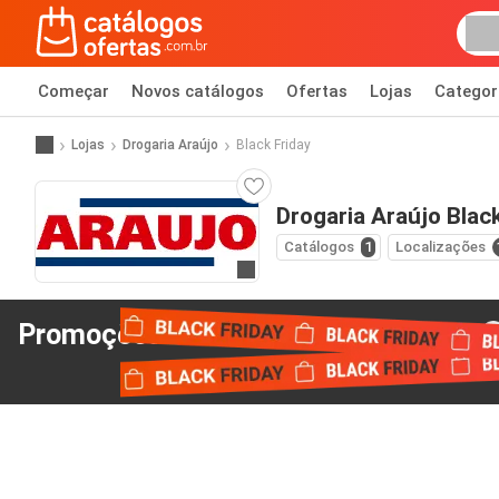
Começar
Novos catálogos
Ofertas
Lojas
Categor
Lojas
Drogaria Araújo
Black Friday
Drogaria Araújo Black
Catálogos
1
Localizações
Ir para o website
Promoções Black Friday
de Drogaria Araújo