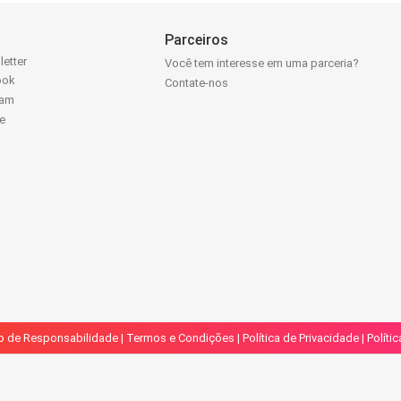
Parceiros
letter
Você tem interesse em uma parceria?
ook
Contate-nos
ram
e
k
o de Responsabilidade
|
Termos e Condições
|
Política de Privacidade
|
Políti