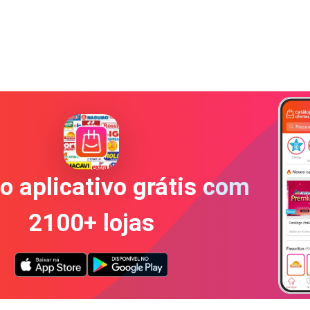
o aplicativo grátis com
2100+ lojas