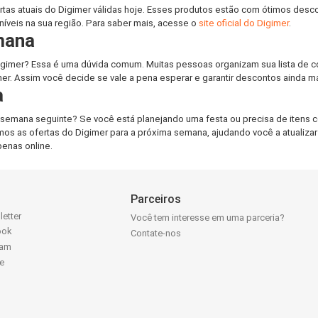
tas atuais do Digimer válidas hoje. Esses produtos estão com ótimos desc
veis na sua região. Para saber mais, acesse o
site oficial do Digimer
.
mana
mer? Essa é uma dúvida comum. Muitas pessoas organizam sua lista de co
mer. Assim você decide se vale a pena esperar e garantir descontos ainda m
a
emana seguinte? Se você está planejando uma festa ou precisa de itens 
mos as ofertas do Digimer para a próxima semana, ajudando você a atualizar
enas online.
Parceiros
letter
Você tem interesse em uma parceria?
ook
Contate-nos
ram
e
k