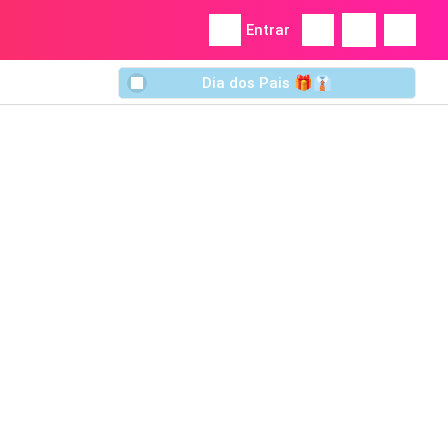
Entrar
Dia dos Pais 🎁👔