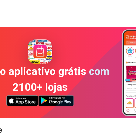
o aplicativo grátis com
2100+ lojas
e