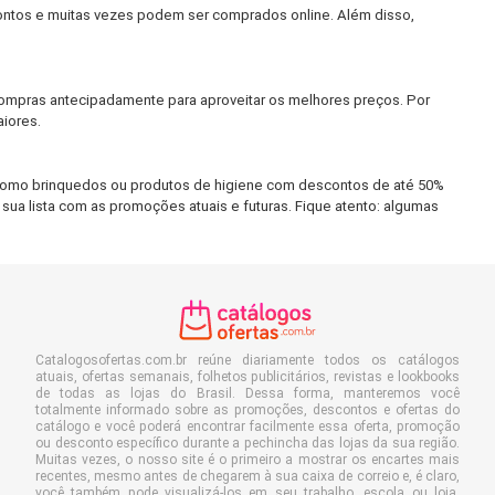
ontos e muitas vezes podem ser comprados online. Além disso,
mpras antecipadamente para aproveitar os melhores preços. Por
aiores.
como brinquedos ou produtos de higiene com descontos de até 50%
 sua lista com as promoções atuais e futuras. Fique atento: algumas
Catalogosofertas.com.br reúne diariamente todos os catálogos
atuais, ofertas semanais, folhetos publicitários, revistas e lookbooks
de todas as lojas do Brasil. Dessa forma, manteremos você
totalmente informado sobre as promoções, descontos e ofertas do
catálogo e você poderá encontrar facilmente essa oferta, promoção
ou desconto específico durante a pechincha das lojas da sua região.
Muitas vezes, o nosso site é o primeiro a mostrar os encartes mais
recentes, mesmo antes de chegarem à sua caixa de correio e, é claro,
você também pode visualizá-los em seu trabalho, escola ou loja.