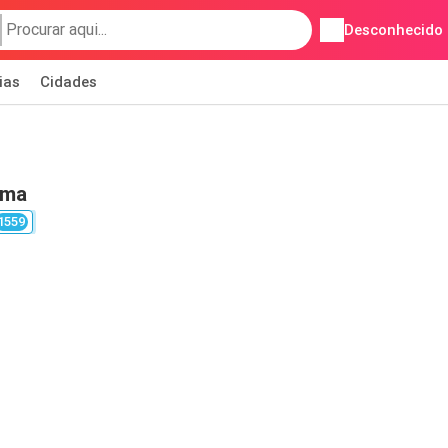
Desconhecido
ias
Cidades
ama
1559