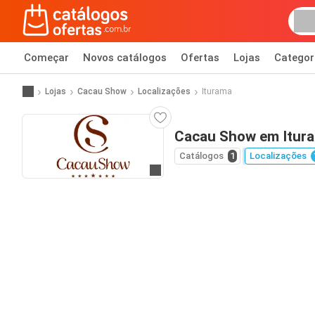
Começar
Novos catálogos
Ofertas
Lojas
Categor
Lojas
Cacau Show
Localizações
Iturama
Cacau Show em Itur
Catálogos
1
Localizações
Ir para o website