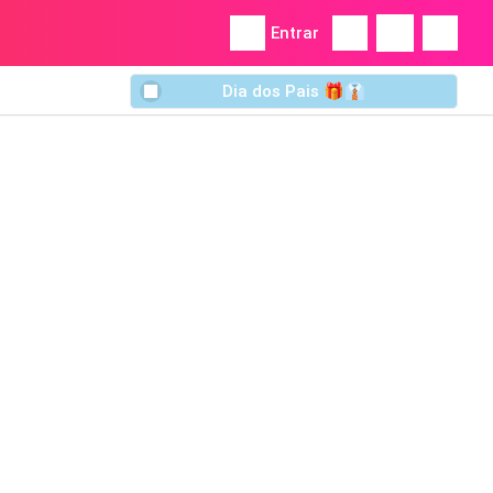
Entrar
Dia dos Pais 🎁👔