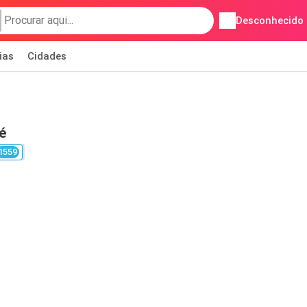
Desconhecido
ias
Cidades
é
1559