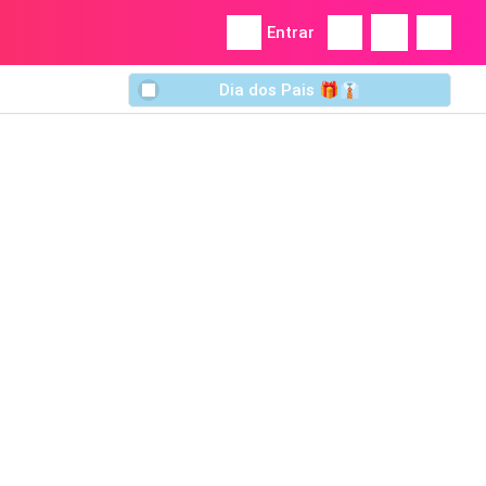
Entrar
Dia dos Pais 🎁👔