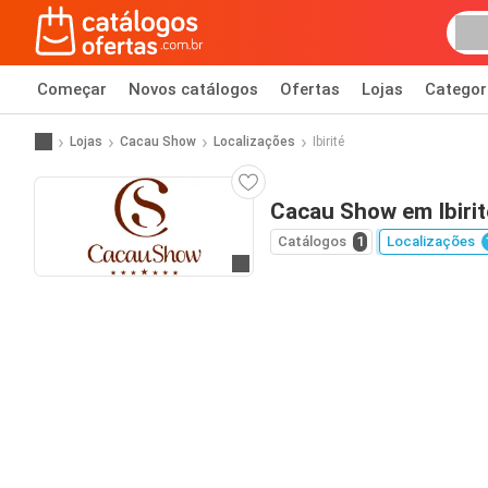
Começar
Novos catálogos
Ofertas
Lojas
Categor
Lojas
Cacau Show
Localizações
Ibirité
Cacau Show em Ibirit
Catálogos
1
Localizações
Ir para o website