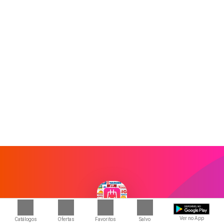
Baixe o aplicativo grátis com
Ver no App
Catálogos
Ofertas
Favoritos
Salvo