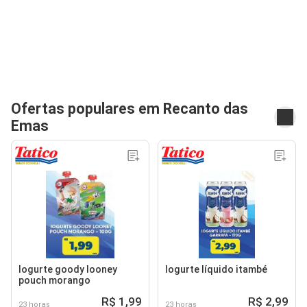
Ofertas populares em Recanto das
Emas
Iogurte goody looney
Iogurte líquido itambé
pouch morango
R$ 1,99
R$ 2,99
23 horas
23 horas