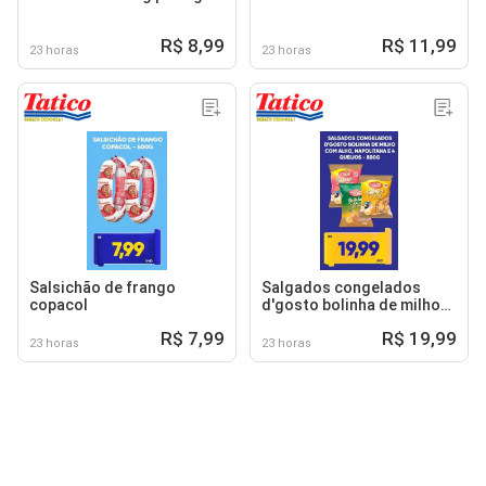
R$ 8,99
R$ 11,99
23 horas
23 horas
Salsichão de frango
Salgados congelados
copacol
d'gosto bolinha de milho
com alho, napolitana e 4
R$ 7,99
R$ 19,99
queijos
23 horas
23 horas